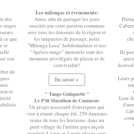
Les milongas et évenements:
nt des
Ainsi, afin de partager les joies
Flirta
es stages
suscités par cette passion commune
Cabare
esseurs
avec tous les danseurs de la région et
 à ce que
les tangueros de passage, notre
cho
e et
"Milonga Loca" hebdomadaire et nos
nelle
"Apéros-tango" mensuels sont des
Ils pa
ver son
moments privilégiés de plaisir et de
spect
convivialité!
festiva
libre de
iques
Leurs p
En savoir +
anse
en
tion et
" Tango Guinguette "
lexité
Leur d
Le P'tit Marathon de Cantaron:
sibilités
d'une
Un projet associatif d'envergure qui
l'ab
vise à réunir chaque été, 250 danseurs
comm
venus de tous les horizons, dans un
petit village de l'arrière pays niçois
pendant 4 jours et 4 nuits placés sous