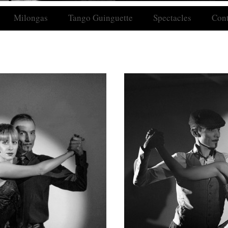
Milongas
Tango Guinguette
Spectacles
Cont