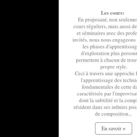
Les cours:
En proposant, non seuleme
cours réguliers, mais aussi d
et séminaires avec des prof
invités, nous nous engageons
les phases d'apprentissag
d'exploration plus person
permettent à chacun de trou
propre style.
Ceci à travers une approche 
l'apprentissage des techn
fondamentales de cette d
caractèrisée par l'improvisa
dont la subtilité et la comp
résident dans ses infinies pos
de composition...
En savoir +