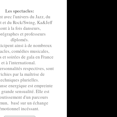
Les spectacles:
nt avec l'univers du Jazz, du
t et du Rock/Swing, Ka&Jeff
sont à la fois danseurs,
régraphes et professeurs
dîplomés.
rticipent ainsi à de nombreux
acles, comédies musicales,
ls et soirées de gala en France
et à l'international.
ersonnalités respectives, sont
richies par la maîtrise de
techniques plurielles.
anse energique est empreinte
 grande sensualité. Elle est
outissement d'un parcours
un, basé sur un échange
émotionnel incéssant.